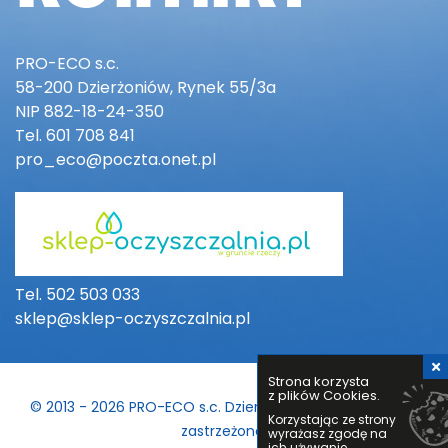
PRO-ECO s.c.
58-200 Dzierżoniów, Rynek 55/3a
NIP 882-18-24-350
Tel. 601 708 841
pro_eco@poczta.onet.pl
Tel. 502 503 033
sklep@sklep-oczyszczalnia.pl
Strona korzysta
z plików Cookies.
© 2013 - 2026 PRO-ECO s.c. Dzierżoniów. Wszelkie prawa
Korzystając ze strony
zastrzeżone.
wyrażasz zgodę na
ich używanie.