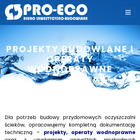
PROJEKTY BUDOWLANE I
OPERATY
WODNOPRAWNE
Dla potrzeb budowy przydomowych oczyszczalni
ścieków, opracowujemy kompletną dokumentację
techniczną –
projekty, operaty wodnoprawne
wraz z uzyskaniem wszystkich niezbędnych